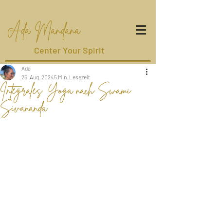
Ada Mandana
Center Your Spirit
Ada
25. Aug. 2024
5 Min. Lesezeit
Integrales Yoga nach Swami
Sivananda