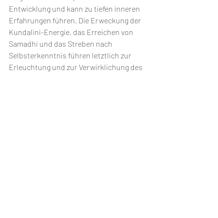
Entwicklung und kann zu tiefen inneren 
Erfahrungen führen. Die Erweckung der 
Kundalini-Energie, das Erreichen von 
Samadhi und das Streben nach 
Selbsterkenntnis führen letztlich zur 
Erleuchtung und zur Verwirklichung des 
wahren Selbst.
- Ganzheitliches Leben: Die Synthese der 
verschiedenen Yoga-Wege im integralen 
Yoga ermöglicht es, ein ausgeglichenes 
und harmonisches Leben zu führen, in 
dem alle Aspekte des Daseins – 
körperlich, geistig, emotional und 
spirituell – berücksichtigt und entwickelt 
werden. Diese Ganzheitlichkeit ist das 
Herzstück des integralen Yoga und das 
Ziel jeder spirituellen Praxis.