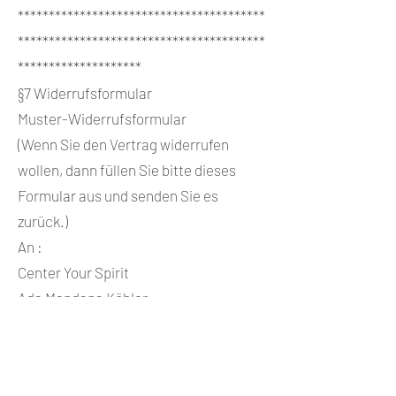
****************************************
****************************************
********************
§7 Widerrufsformular
Muster-Widerrufsformular
(Wenn Sie den Vertrag widerrufen
wollen, dann füllen Sie bitte dieses
Formular aus und senden Sie es
zurück.)
An :
Center Your Spirit
Ada Mandana Köhler
Waldemarstr.57
10997 Berlin
hello@center-your-spirit.com