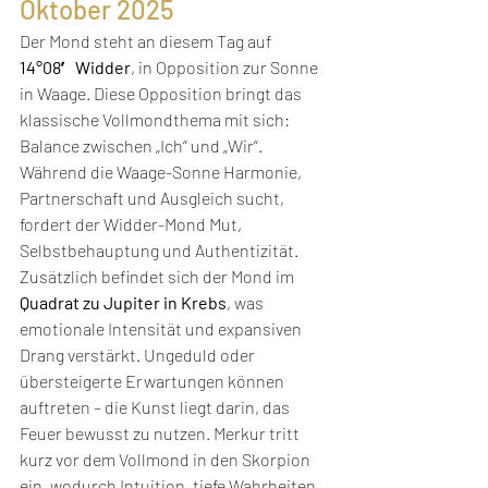
Oktober 2025
Der Mond steht an diesem Tag auf 
14°08′ Widder
, in Opposition zur Sonne 
in Waage. Diese Opposition bringt das 
klassische Vollmondthema mit sich: 
Balance zwischen „Ich“ und „Wir“. 
Während die Waage-Sonne Harmonie, 
Partnerschaft und Ausgleich sucht, 
fordert der Widder-Mond Mut, 
Selbstbehauptung und Authentizität.
Zusätzlich befindet sich der Mond im 
Quadrat zu Jupiter in Krebs
, was 
emotionale Intensität und expansiven 
Drang verstärkt. Ungeduld oder 
übersteigerte Erwartungen können 
auftreten – die Kunst liegt darin, das 
Feuer bewusst zu nutzen. Merkur tritt 
kurz vor dem Vollmond in den Skorpion 
ein, wodurch Intuition, tiefe Wahrheiten 