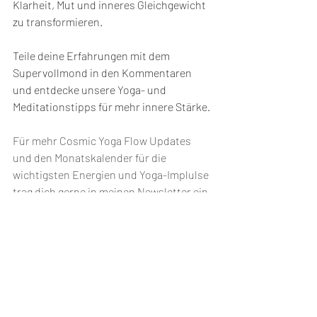
Klarheit, Mut und inneres Gleichgewicht 
zu transformieren.
Teile deine Erfahrungen mit dem 
Supervollmond in den Kommentaren 
und entdecke unsere Yoga- und 
Meditationstipps für mehr innere Stärke.
Für mehr Cosmic Yoga Flow Updates 
und den Monatskalender für die 
wichtigsten Energien und Yoga-Implulse 
trag dich gerne in meinen Newsletter ein.
Und 
hier
 geht es zu Deinem persönlichen 
Cosmic Yoga Flow, die Yogastunde auf 
Basis deines persönlichen Horoskops. 
Yoga
Astrologie
Meditation
Radix
Hathaflow