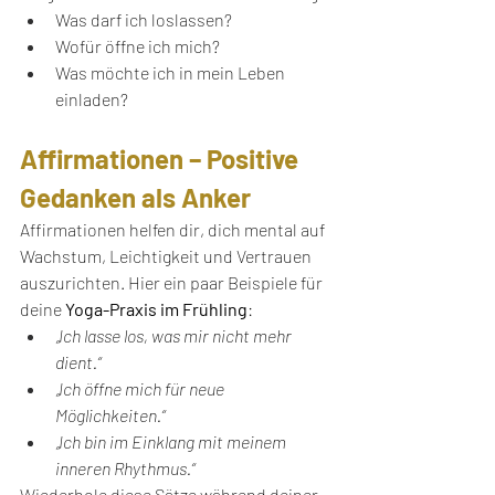
Was darf ich loslassen?
Wofür öffne ich mich?
Was möchte ich in mein Leben 
einladen?
Affirmationen – Positive 
Gedanken als Anker
Affirmationen helfen dir, dich mental auf 
Wachstum, Leichtigkeit und Vertrauen 
auszurichten. Hier ein paar Beispiele für 
deine 
Yoga-Praxis im Frühling
:
„Ich lasse los, was mir nicht mehr 
dient.“
„Ich öffne mich für neue 
Möglichkeiten.“
„Ich bin im Einklang mit meinem 
inneren Rhythmus.“
Wiederhole diese Sätze während deiner 